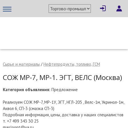
×
Написать поставщику
МЕТАПРОМ - российский торгово-промышленный портал
Сырье и материалы
/
Нефтепродукты, топливо, ГСМ
СОЖ МР-7, МР-1. ЭГТ, ВЕЛС (Москва)
Категория объявления:
Предложение
Реализуем СОЖ МР-7, МР-1У, ЭГТ, НГЛ-205 , Велс-1м, Укринол-1м,
Аквол 6, СП-3 (смазка СП-3)
Подробная информация, цены, доставка у наших специалистов
Отмена
Отправить сообщение
т. +7 499 343 30 25
masloopt@ya.ru